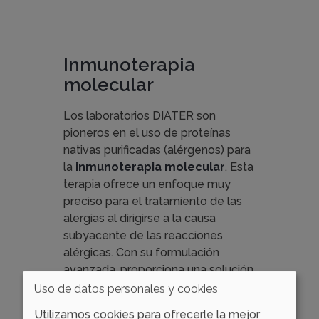
Inmunoterapia
molecular
Los laboratorios DIATER son
pioneros en el uso de proteínas
nativas purificadas (alérgenos) para
la
inmunoterapia molecular
. Esta
terapia ofrece un enfoque muy
preciso para el tratamiento de las
alergias al dirigirse a la causa
subyacente de las reacciones
alérgicas. Con su formulación
avanzada, proporciona una solución
más personalizada y eficaz para el
Uso de datos personales y cookies
control de las alergias.
Utilizamos cookies para ofrecerle la mejor