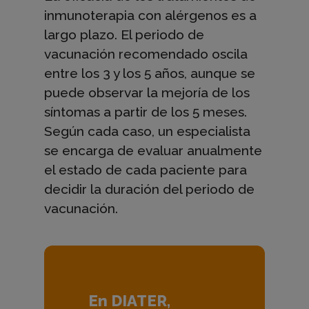
u
inmunoterapia con alérgenos es a
largo plazo. El periodo de
n
vacunación recomendado oscila
entre los 3 y los 5 años, aunque se
o
puede observar la mejoría de los
síntomas a partir de los 5 meses.
Según cada caso, un especialista
t
se encarga de evaluar anualmente
el estado de cada paciente para
e
decidir la duración del periodo de
vacunación.
r
a
En DIATER,