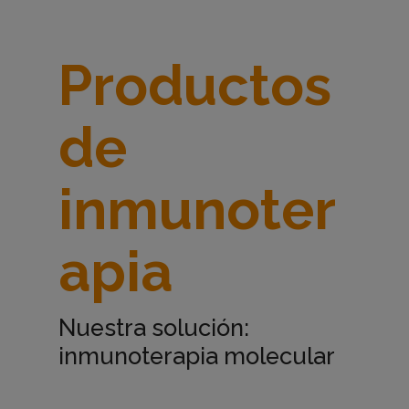
r
Productos
o
de
d
inmunoter
u
apia
c
t
Nuestra solución:
inmunoterapia molecular
o