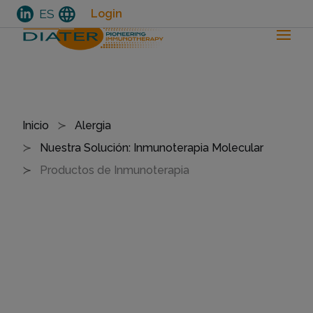
language
ES
Login
Pasar
al
Ruta de navegación
Inicio
Alergia
contenido
Nuestra Solución: Inmunoterapia Molecular
principal
Productos de Inmunoterapia
P