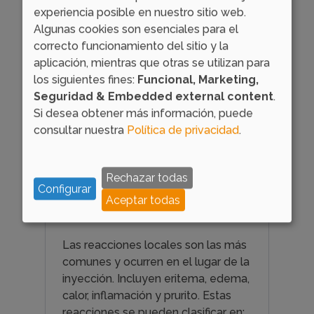
experiencia posible en nuestro sitio web.
Algunas cookies son esenciales para el
correcto funcionamiento del sitio y la
aplicación, mientras que otras se utilizan para
los siguientes fines:
Funcional, Marketing,
Seguridad & Embedded external content
.
Si desea obtener más información, puede
consultar nuestra
Política de privacidad
.
Reacciones adversas
a la inmunoterapia
Rechazar todas
subcutánea (SCIT)
Configurar
Aceptar todas
Reacciones locales
Las reacciones locales son las más
comunes y ocurren en el lugar de la
inyección. Incluyen eritema, edema,
calor, inflamación y prurito. Estas
reacciones se pueden clasificar en: