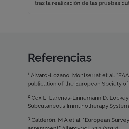
tras la realización de las pruebas cu
Referencias
1
Alvaro-Lozano, Montserrat et al. “EAAC
publication of the European Society of 
2
Cox L, Larenas-Linnemann D, Lockey 
Subcutaneous Immunotherapy Systemic 
3
Calderón, M A et al. “European Survey
assessment.” Allergy vol. 72,3 (2017).