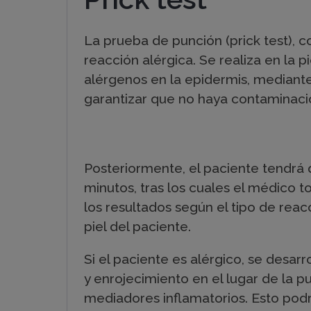
n
La prueba de punción (prick test), c
ó
reacción alérgica. Se realiza en la 
alérgenos en la epidermis, mediante 
s
garantizar que no haya contaminación
t
Posteriormente, el paciente tendrá
minutos, tras los cuales el médico t
i
los resultados según el tipo de rea
piel del paciente.
c
Si el paciente es alérgico, se desar
y enrojecimiento en el lugar de la p
o
mediadores inflamatorios. Esto podr