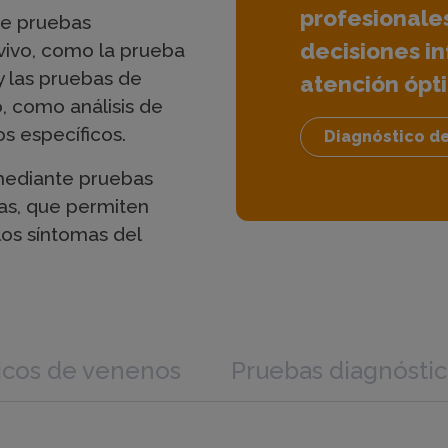
profesionales
de pruebas
decisiones i
vivo, como la prueba
y las pruebas de
atención ópti
, como análisis de
s específicos.
Diagnóstico de
 mediante pruebas
cas, que permiten
los síntomas del
icos de venenos
Pruebas diagnósti