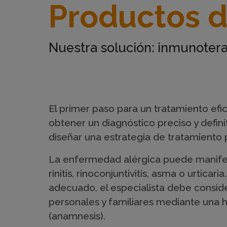
Productos d
o
d
Nuestra solución: inmunoter
u
El primer paso para un tratamiento efic
c
obtener un diagnóstico preciso y defini
diseñar una estrategia de tratamiento
t
La enfermedad alérgica puede manife
rinitis, rinoconjuntivitis, asma o urticar
o
adecuado, el especialista debe consid
personales y familiares mediante una hi
(anamnesis).