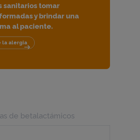
 sanitarios tomar
nformadas y brindar una
ma al paciente.
 la alergia
arrow_right_alt
cas de betalactámicos