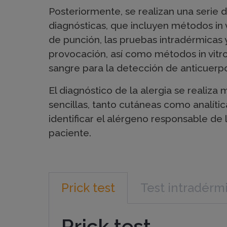
s
Posteriormente, se realizan una serie 
d
diagnósticas, que incluyen métodos in 
de punción, las pruebas intradérmicas 
provocación, así como métodos in vitro
e
sangre para la detección de anticuerpo
El diagnóstico de la alergia se realiza
d
sencillas, tanto cutáneas como analíti
identificar el alérgeno responsable de 
i
paciente.
a
Prick test
Test intradérm
g
Prick test