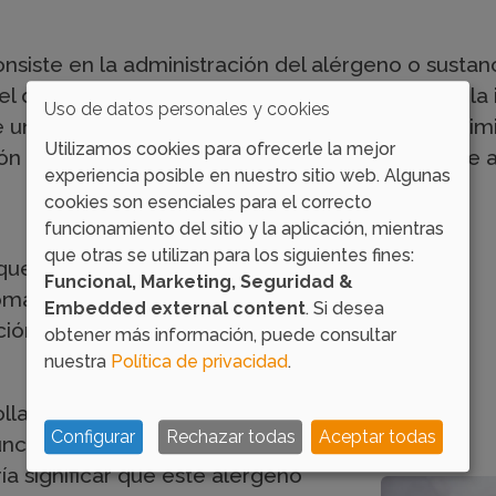
onsiste en la administración del alérgeno o susta
piel de la parte superior del antebrazo mediante l
Uso de datos personales y cookies
una punción con lanceta. A continuación, se elimina
Utilizamos cookies para ofrecerle la mejor
 cruzada entre varios alérgenos, lo que puede alt
experiencia posible en nuestro sitio web. Algunas
cookies son esenciales para el correcto
funcionamiento del sitio y la aplicación, mientras
que otras se utilizan para los siguientes fines:
 que esperar alrededor de 15-20
Funcional, Marketing, Seguridad &
omará la lectura e interpretará
Embedded external content
. Si desea
cción que se haya producido en la
obtener más información, puede consultar
nuestra
Política de privacidad
.
rollará una pápula con hinchazón
Configurar
Rechazar todas
Aceptar todas
unción, debido a la liberación de
ía significar que este alérgeno