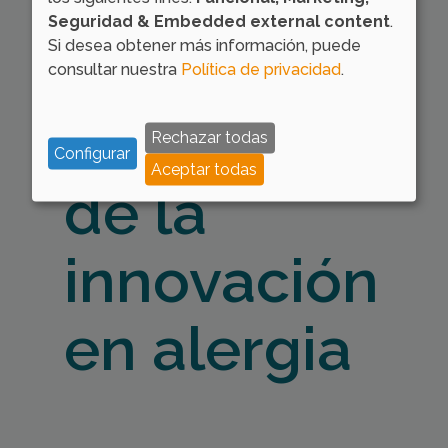
Da el paso
Seguridad & Embedded external content
.
Si desea obtener más información, puede
hacia la
consultar nuestra
Política de privacidad
.
vanguardia
Rechazar todas
Configurar
Aceptar todas
de la
innovación
en alergia