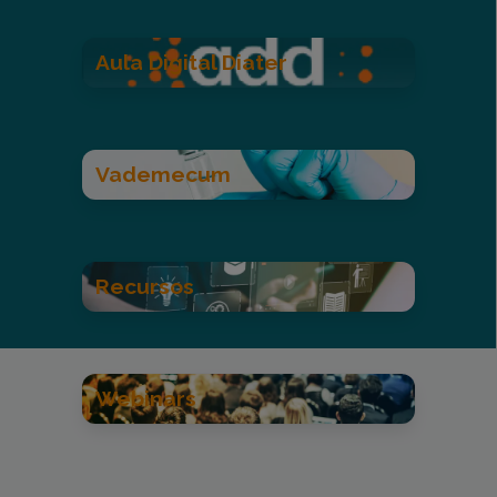
Aula Digital Diater
Vademecum
Recursos
Webinars