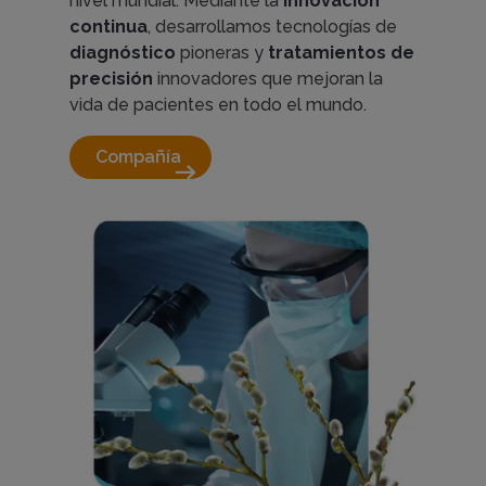
nivel mundial. Mediante la
innovación
continua
, desarrollamos tecnologías de
diagnóstico
pioneras y
tratamientos de
precisión
innovadores que mejoran la
vida de pacientes en todo el mundo.
Compañía 
arrow_right_alt
Imagen