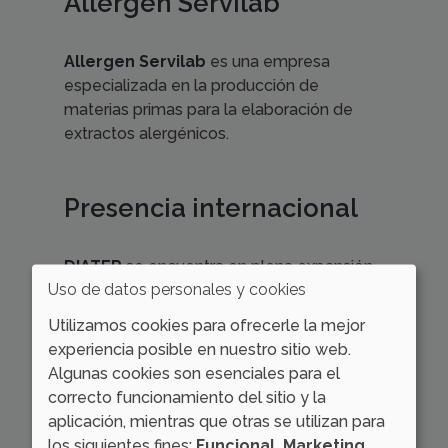
Allergen Servilab
Allergen Servilab
es una empresa
especializada en la producción de
materias primas para la elaboración de
extractos alergénicos.
Presencia internacional
DIATER
se encuentra en plena expansión
Uso de datos personales y cookies
internacional. Actualmente, comercializa
sus productos en más de 40 países.
Utilizamos cookies para ofrecerle la mejor
experiencia posible en nuestro sitio web.
Algunas cookies son esenciales para el
correcto funcionamiento del sitio y la
aplicación, mientras que otras se utilizan para
los siguientes fines:
Funcional, Marketing,